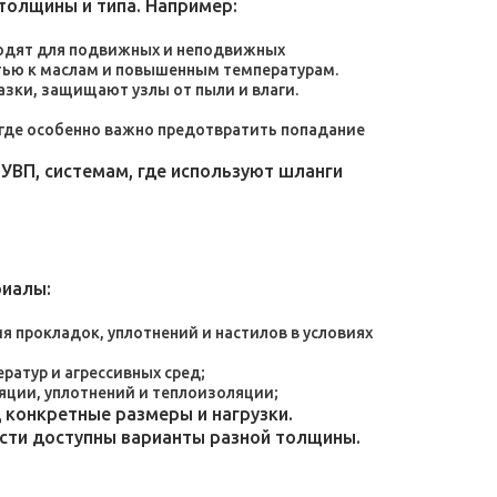
толщины и типа. Например:
дходят для подвижных и неподвижных
тью к маслам и повышенным температурам.
зки, защищают узлы от пыли и влаги.
, где особенно важно предотвратить попадание
УВП, системам, где используют шланги
риалы:
 прокладок, уплотнений и настилов в условиях
атур и агрессивных сред;
яции, уплотнений и теплоизоляции;
конкретные размеры и нагрузки.
ости доступны варианты разной толщины.