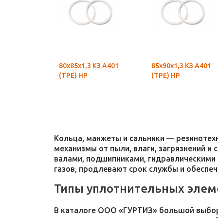
80х85х1,3 КЗ А401
85х90х1,3 КЗ А401
(ТРЕ) НР
(ТРЕ) НР
Кольца, манжеты и сальники — резиноте
механизмы от пыли, влаги, загрязнений и
валами, подшипниками, гидравлическими 
газов, продлевают срок службы и обеспе
Типы уплотнительных элем
В каталоге ООО «ГУРТИЗ» большой выбор