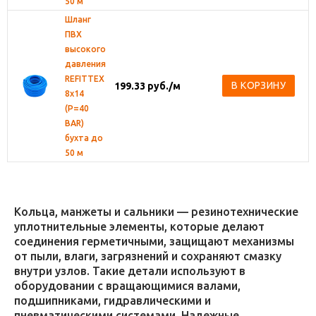
50 м
Шланг
ПВХ
высокого
давления
REFITTEX
В КОРЗИНУ
199.33
руб.
/м
8х14
(Р=40
BAR)
бухта до
50 м
Кольца, манжеты и сальники — резинотехнические
уплотнительные элементы, которые делают
соединения герметичными, защищают механизмы
от пыли, влаги, загрязнений и сохраняют смазку
внутри узлов. Такие детали используют в
оборудовании с вращающимися валами,
подшипниками, гидравлическими и
пневматическими системами. Надежные