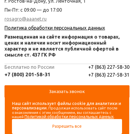
г. Ростов-на-Дону, ул. Ленточная, 1
Пн-Пт: с 09:00 — до 17:00
rosagro@aaanet.ru
Политика обработки персональных данных
Размещенная на сайте информация о товарах,
ценах и наличии носит информационный
характер и не является публичной офертой в
смысле ст. 437 ГК РФ
Бесплатно по России
+7 (863) 227-58-30
+7 (800) 201-58-31
+7 (863) 227-58-31
Заказать звонок
Наш сайт использует файлы cookie для аналитики и
Навигация
Аккаунт
персонализации.
Продолжая использовать сайт после
ознакомления с этим сообщением, вы соглашаетесь с
Политикой обработки персональных данных
нашей
.
Каталог
Вход
Разрешить все
О компании
Регистрация