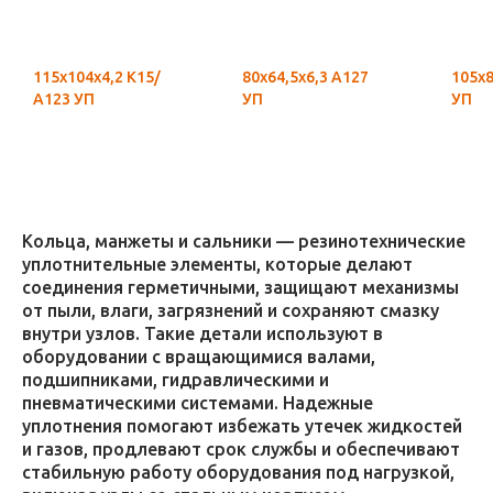
115х104х4,2 К15/
80х64,5х6,3 А127
105х8
А123 УП
УП
УП
Кольца, манжеты и сальники — резинотехнические
уплотнительные элементы, которые делают
соединения герметичными, защищают механизмы
от пыли, влаги, загрязнений и сохраняют смазку
внутри узлов. Такие детали используют в
оборудовании с вращающимися валами,
подшипниками, гидравлическими и
пневматическими системами. Надежные
уплотнения помогают избежать утечек жидкостей
и газов, продлевают срок службы и обеспечивают
стабильную работу оборудования под нагрузкой,