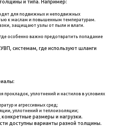
толщины и типа. Например:
дходят для подвижных и неподвижных
тью к маслам и повышенным температурам.
зки, защищают узлы от пыли и влаги.
, где особенно важно предотвратить попадание
УВП, системам, где используют шланги
риалы:
 прокладок, уплотнений и настилов в условиях
атур и агрессивных сред;
яции, уплотнений и теплоизоляции;
конкретные размеры и нагрузки.
ости доступны варианты разной толщины.