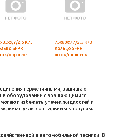
х85х9,7/2,5 К73
75х80х9,7/2,5 К73
95х100х9,7/
ольцо SFPR
Кольцо SFPR
Кольцо SFP
ток/поршень
шток/поршень
шток/порш
соединения герметичными, защищают
уют в оборудовании с вращающимися
омогают избежать утечек жидкостей и
 включая узлы со стальным корпусом.
зяйственной и автомобильной техники. В