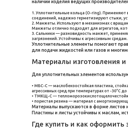
наличии изделия ведущих производителей
Уплотнительные кольца (O-ring). Применяют
соединений, надежно герметизируют стыки, у
Манжеты. Используют в механизмах с враща
Манжеты отлично подходят для агрегатов, ко
Сальники — разновидность манжет, применяют
загрязнений. Устойчивы к агрессивным средам.
Уплотнительные элементы помогают прави
для подачи жидкостей или газов и многим
Материалы изготовления и
Для уплотнительных элементов использу
МБС-С — маслобензостойкая пластина, стойка
агрессивных сред при температурах от -30°C до 
ТМКЩ-С — тепломорозокислотощелочестойкая 
пористая резина — материал с амортизирующ
Материалы выпускаются в форме листов и
Пластины и листы устойчивы к маслам, и
Где купить и как оформить 