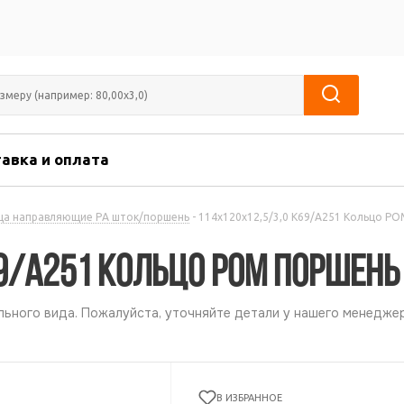
авка и оплата
ца направляющие PА шток/поршень
-
114х120х12,5/3,0 К69/А251 Кольцо P
69/А251 Кольцо POM поршень
ьного вида. Пожалуйста, уточняйте детали у нашего менеджер
В ИЗБРАННОЕ