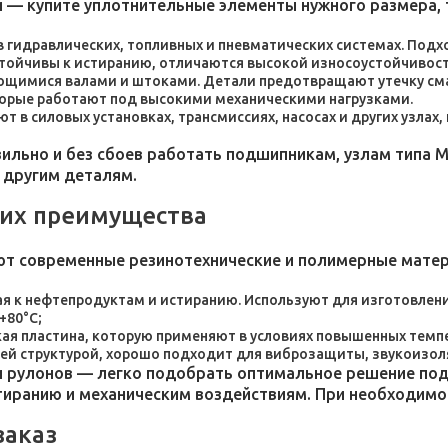
 — купите уплотнительные элементы нужного размера, 
 в гидравлических, топливных и пневматических системах. По
стойчивы к истиранию, отличаются высокой износоустойчивос
ющимися валами и штоками. Детали предотвращают утечку сма
торые работают под высокими механическими нагрузками.
 в силовых установках, трансмиссиях, насосах и других узлах
льно и без сбоев работать подшипникам, узлам типа М
 другим деталям.
 их преимущества
ют современные резинотехнические и полимерные мате
я к нефтепродуктам и истиранию. Используют для изготовления
+80°C;
пластина, которую применяют в условиях повышенных темпер
ей структурой, хорошо подходит для виброзащиты, звукоизол
 рулонов — легко подобрать оптимальное решение под 
стиранию и механическим воздействиям. При необходим
заказ