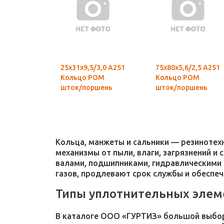
25х31х9,5/3,0 А251
75х80х5,6/2,5 А251
Кольцо POM
Кольцо POM
шток/поршень
шток/поршень
Кольца, манжеты и сальники — резиноте
механизмы от пыли, влаги, загрязнений и
валами, подшипниками, гидравлическими 
газов, продлевают срок службы и обеспе
Типы уплотнительных элем
В каталоге ООО «ГУРТИЗ» большой выбор