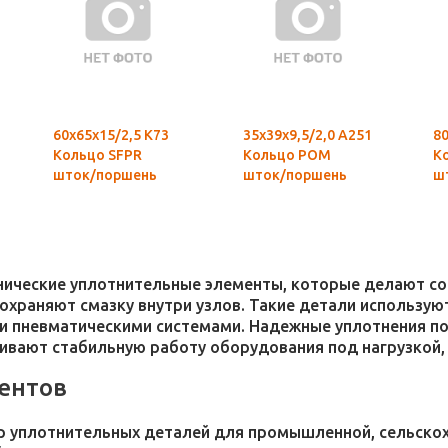
60х65х15/2,5 К73
35х39х9,5/2,0 А251
80
Кольцо SFPR
Кольцо POM
К
шток/поршень
шток/поршень
ш
хнические уплотнительные элементы, которые делают 
 сохраняют смазку внутри узлов. Такие детали использ
и пневматическими системами. Надежные уплотнения п
чивают стабильную работу оборудования под нагрузкой,
ентов
 уплотнительных деталей для промышленной, сельскохо