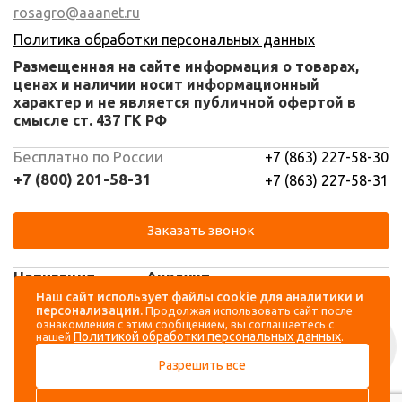
rosagro@aaanet.ru
Политика обработки персональных данных
Размещенная на сайте информация о товарах,
ценах и наличии носит информационный
характер и не является публичной офертой в
смысле ст. 437 ГК РФ
Бесплатно по России
+7 (863) 227-58-30
+7 (800) 201-58-31
+7 (863) 227-58-31
Заказать звонок
Навигация
Аккаунт
Наш сайт использует файлы cookie для аналитики и
персонализации.
Продолжая использовать сайт после
Каталог
Вход
ознакомления с этим сообщением, вы соглашаетесь с
Политикой обработки персональных данных
нашей
.
О компании
Регистрация
Разрешить все
Контакты
Доставка и оплата