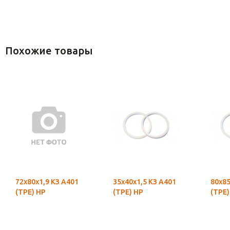
Похожие товары
72х80х1,9 КЗ А401
35х40х1,5 КЗ А401
80х85
(ТРЕ) НР
(ТРЕ) НР
(ТРЕ)