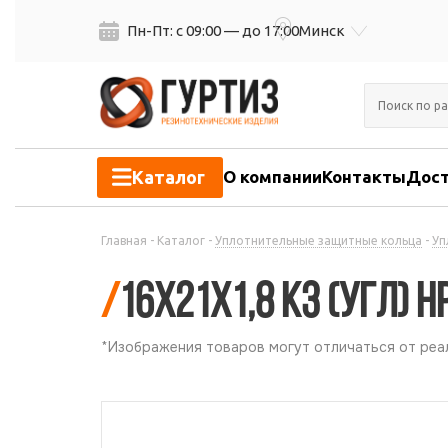
Пн-Пт: с 09:00 — до 17:00
Минск
Каталог
О компании
Контакты
Дост
Главная
-
Каталог
-
Уплотнительные защитные кольца
-
Уп
/
16х21х1,8 КЗ (УГЛ) Н
*Изображения товаров могут отличаться от реал