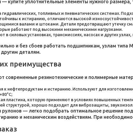
 — купите уплотнительные элементы нужного размера, 
 в гидравлических, топливных и пневматических системах. По
стойчивы к истиранию, отличаются высокой износоустойчивос
ющимися валами и штоками. Детали предотвращают утечку сма
торые работают под высокими механическими нагрузками.
 в силовых установках, трансмиссиях, насосах и других узлах
льно и без сбоев работать подшипникам, узлам типа М
 другим деталям.
 их преимущества
ют современные резинотехнические и полимерные мате
я к нефтепродуктам и истиранию. Используют для изготовления
+80°C;
пластина, которую применяют в условиях повышенных темпер
ей структурой, хорошо подходит для виброзащиты, звукоизол
 рулонов — легко подобрать оптимальное решение под 
стиранию и механическим воздействиям. При необходим
заказ