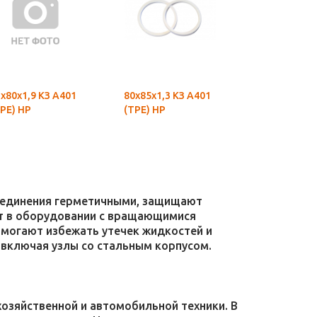
х80х1,9 КЗ А401
80х85х1,3 КЗ А401
Кольцо
РЕ) НР
(ТРЕ) НР
фторопласт
МТЗ
соединения герметичными, защищают
уют в оборудовании с вращающимися
омогают избежать утечек жидкостей и
 включая узлы со стальным корпусом.
зяйственной и автомобильной техники. В