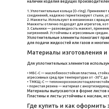
наличии изделия ведущих производителей
Уплотнительные кольца (O-ring). Применяют
соединений, надежно герметизируют стыки, у
Манжеты. Используют в механизмах с враща
Манжеты отлично подходят для агрегатов, ко
Сальники — разновидность манжет, применяют
загрязнений. Устойчивы к агрессивным средам.
Уплотнительные элементы помогают прави
для подачи жидкостей или газов и многим
Материалы изготовления и
Для уплотнительных элементов использу
МБС-С — маслобензостойкая пластина, стойка
агрессивных сред при температурах от -30°C до 
ТМКЩ-С — тепломорозокислотощелочестойкая 
пористая резина — материал с амортизирующ
Материалы выпускаются в форме листов и
Пластины и листы устойчивы к маслам, и
Где купить и как оформить 