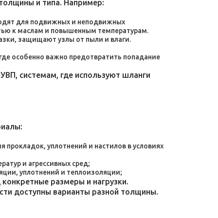
толщины и типа. Например:
дходят для подвижных и неподвижных
тью к маслам и повышенным температурам.
зки, защищают узлы от пыли и влаги.
, где особенно важно предотвратить попадание
УВП, системам, где используют шланги
риалы:
 прокладок, уплотнений и настилов в условиях
атур и агрессивных сред;
яции, уплотнений и теплоизоляции;
конкретные размеры и нагрузки.
ости доступны варианты разной толщины.